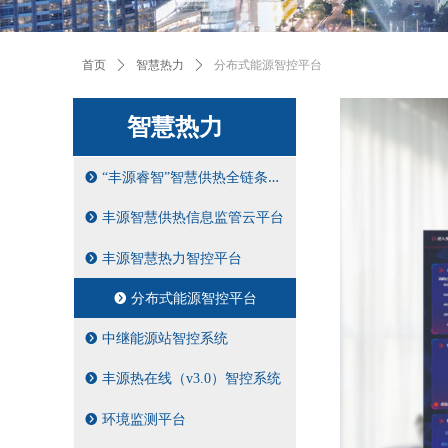
首页
ꄲ
智慧热力
ꄲ
分布式能源智控平台
智慧热力
뀹
“丰源睿智”智慧供热全链条解决方案
뀹
丰源智慧供热信息监管云平台
뀹
丰源智慧热力智控平台
뀹
分布式能源智控平台
뀹
中继能源站智控系统
뀹
丰源热在线（v3.0）智控系统
뀹
环境监测平台