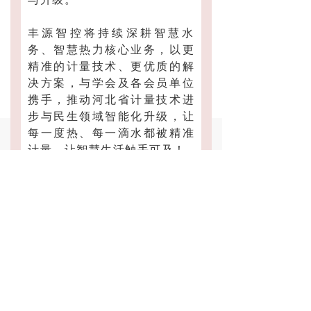
丰源智控将持续深耕智慧水
务、智慧热力核心业务，以更
精准的计量技术、更优质的解
决方案，与学会及各会员单位
携手，推动河北省计量技术进
步与民生领域智能化升级，让
낀
뀄
넙
每一度热、每一滴水都被精准
首页
产品展示
联系我们
计量，让智慧生活触手可及！
下一篇：
无